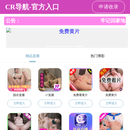
黄网
CN
EN
师德监督
院长信箱
数字平台
博士后
卜嘉辰