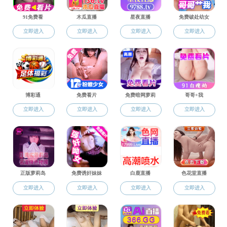
曹竞文
刘晓曼
李鑫